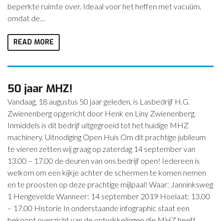
beperkte ruimte over. Ideaal voor het heffen met vacuüm,
omdat de…
READ MORE
50 jaar MHZ!
Vandaag, 18 augustus 50 jaar geleden, is Lasbedrijf H.G.
Zwienenberg opgericht door Henk en Liny Zwienenberg.
Inmiddels is dit bedrijf uitgegroeid tot het huidige MHZ
machinery. Uitnodiging Open Huis Om dit prachtige jubileum
te vieren zetten wij graag op zaterdag 14 september van
13.00 – 17.00 de deuren van ons bedrijf open! Iedereen is
welkom om een kijkje achter de schermen te komen nemen
en te proosten op deze prachtige mijlpaal! Waar: Janninksweg
1 Hengevelde Wanneer: 14 september 2019 Hoelaat: 13.00
– 17.00 Historie In onderstaande infographic staat een
beknopt overzicht van de ontwikkelingen die MHZ heeft