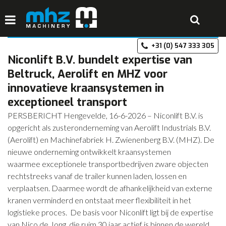
Nieuws & Events
Niconlift B.V. bundelt expertise van
+3
HOME
Beltruck, Aerolift en MHZ voor
DISCIPLINES
innovatieve kraansystemen in
exceptioneel transport
PRODUCTEN
PERSBERICHT Hengevelde, 16-6-2026 – Niconlift B.V. is
MACHINEVERHUUR
opgericht als zusteronderneming van Aerolift Industrials B.V.
(Aerolift) en Machinefabriek H. Zwienenberg B.V. (MHZ). De
GALERIJ
nieuwe onderneming ontwikkelt kraansystemen
OVER MHZ
waarmee exceptionele transportbedrijven zware objecten
rechtstreeks vanaf de trailer kunnen laden, lossen en
REFERENTIES
verplaatsen. Daarmee wordt de afhankelijkheid van externe
kranen verminderd en ontstaat meer flexibiliteit in het
VACATURES
logistieke proces. De basis voor Niconlift ligt bij de expertise
OFFERTE
van Nico de Jong, die ruim 30 jaar actief is binnen de wereld