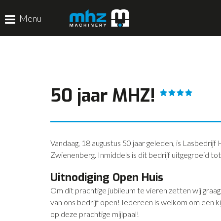
Menu
HOME
DISCIPLINES
50 jaar MHZ!
PRODUCTEN
MACHINEVERHUUR
GALERIJ
Vandaag, 18 augustus 50 jaar geleden, is Lasbedrij
Zwienenberg. Inmiddels is dit bedrijf uitgegroeid t
Uitnodiging Open Huis
Om dit prachtige jubileum te vieren zetten wij gra
van ons bedrijf open! Iedereen is welkom om een 
op deze prachtige mijlpaal!