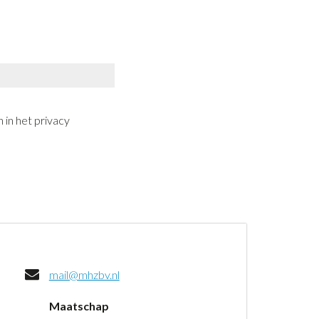
 in het privacy
mail@mhzbv.nl
Maatschap