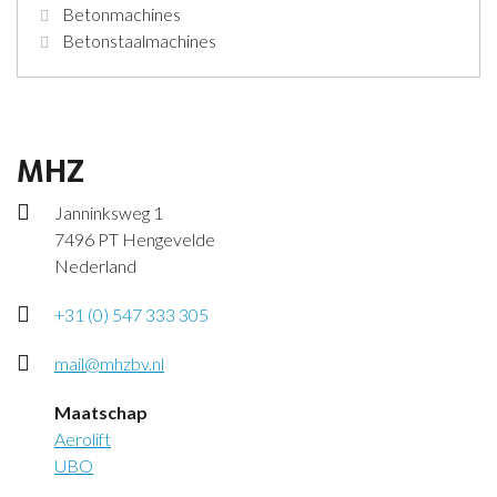
Betonmachines
Betonstaalmachines
MHZ
Janninksweg 1
7496 PT Hengevelde
Nederland
+31 (0) 547 333 305
mail@mhzbv.nl
Maatschap
Aerolift
UBO