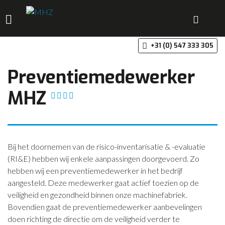
+3
HOME
Preventiemedewerker
DISCIPLINES
MHZ
PRODUCTEN
MACHINEVERHUUR
GALERIJ
Bij het doornemen van de risico-inventarisatie & -evaluatie
(RI&E) hebben wij enkele aanpassingen doorgevoerd. Zo
OVER MHZ
hebben wij een preventiemedewerker in het bedrijf
REFERENTIES
aangesteld. Deze medewerker gaat actief toezien op de
veiligheid en gezondheid binnen onze machinefabriek.
VACATURES
Bovendien gaat de preventiemedewerker aanbevelingen
doen richting de directie om de veiligheid verder te
OFFERTE