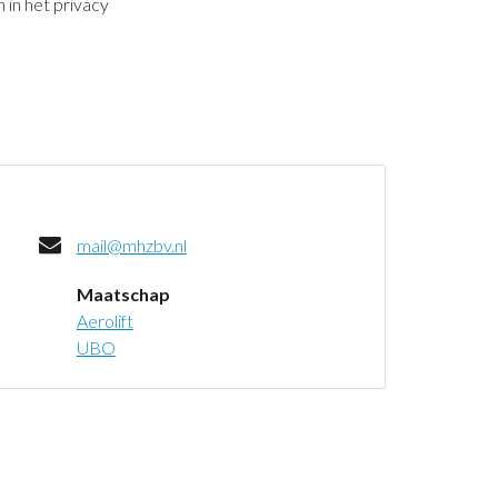
 in het privacy
mail@mhzbv.nl
Maatschap
Aerolift
UBO