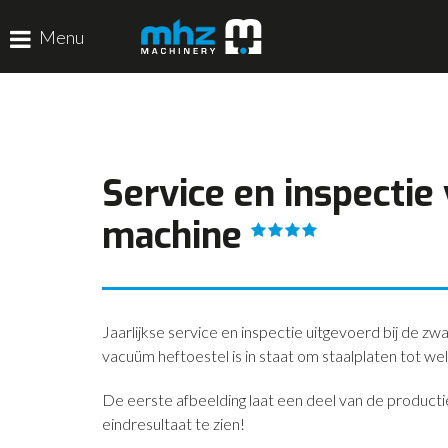
Menu
HOME
DISCIPLINES
Service en inspectie
PRODUCTEN
machine
MACHINEVERHUUR
GALERIJ
Jaarlijkse service en inspectie uitgevoerd bij de 
vacuüm heftoestel is in staat om staalplaten tot wel
De eerste afbeelding laat een deel van de producti
eindresultaat te zien!