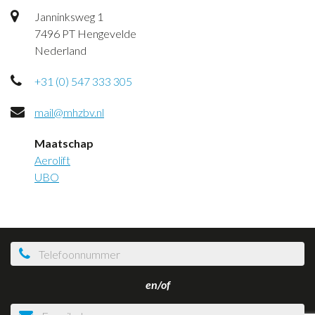
Janninksweg 1
7496 PT Hengevelde
Nederland
+31 (0) 547 333 305
mail@mhzbv.nl
Maatschap
Aerolift
UBO
en/of