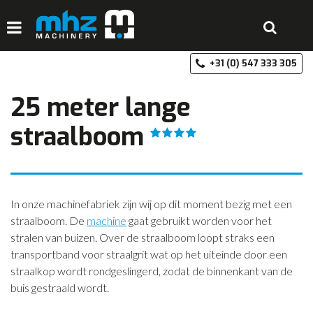
+3
HOME
25 meter lange
DISCIPLINES
straalboom
PRODUCTEN
MACHINEVERHUUR
GALERIJ
In onze machinefabriek zijn wij op dit moment bezig met een
straalboom. De
machine
gaat gebruikt worden voor het
OVER MHZ
stralen van buizen. Over de straalboom loopt straks een
REFERENTIES
transportband voor straalgrit wat op het uiteinde door een
straalkop wordt rondgeslingerd, zodat de binnenkant van de
VACATURES
buis gestraald wordt.
OFFERTE