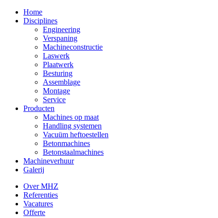
Home
Disciplines
Engineering
Verspaning
Machineconstructie
Laswerk
Plaatwerk
Besturing
Assemblage
Montage
Service
Producten
Machines op maat
Handling systemen
Vacuüm heftoestellen
Betonmachines
Betonstaalmachines
Machineverhuur
Galerij
Over MHZ
Referenties
Vacatures
Offerte