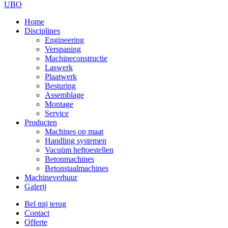
UBO
Home
Disciplines
Engineering
Verspaning
Machineconstructie
Laswerk
Plaatwerk
Besturing
Assemblage
Montage
Service
Producten
Machines op maat
Handling systemen
Vacuüm heftoestellen
Betonmachines
Betonstaalmachines
Machineverhuur
Galerij
Bel mij terug
Contact
Offerte