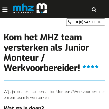
+3
HOME
Kom het MHZ team
DISCIPLINES
versterken als Junior
PRODUCTEN
Monteur /
MACHINEVERHUUR
Werkvoorbereider!
GALERIJ
OVER MHZ
REFERENTIES
Wij zijn op zoek naar een Junior Monteur / Werkvoorbereider
om ons team te versterken.
VACATURES
OFFERTE
Wat ga je doen?