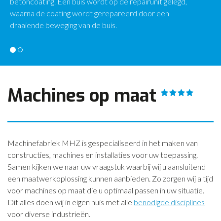
betoncoating. Een buis wordt op de repairunit gelegd,
waarna de coating wordt gerepareerd door een
CONTACT
draaiende beweging van de buis.
NIEUWS
Machines op maat
Machinefabriek MHZ is gespecialiseerd in het maken van
constructies, machines en installaties voor uw toepassing.
Samen kijken we naar uw vraagstuk waarbij wij u aansluitend
een maatwerkoplossing kunnen aanbieden. Zo zorgen wij altijd
voor machines op maat die u optimaal passen in uw situatie.
Dit alles doen wij in eigen huis met alle
benodigde disciplines
voor diverse industrieën.