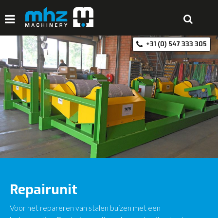
+3
HOME
DISCIPLINES
PRODUCTEN
MACHINEVERHUUR
GALERIJ
OVER MHZ
REFERENTIES
Repairunit
VACATURES
Voor het repareren van stalen buizen met een
OFFERTE