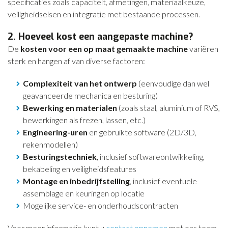
specificaties zoals capaciteit, afmetingen, materiaalkeuze,
veiligheidseisen en integratie met bestaande processen.
2. Hoeveel kost een aangepaste machine?
De
kosten voor een op maat gemaakte machine
variëren
sterk en hangen af van diverse factoren:
Complexiteit van het ontwerp
(eenvoudige dan wel
geavanceerde mechanica en besturing)
Bewerking en materialen
(zoals staal, aluminium of RVS,
bewerkingen als frezen, lassen, etc.)
Engineering-uren
en gebruikte software (2D/3D,
rekenmodellen)
Besturingstechniek
, inclusief softwareontwikkeling,
bekabeling en veiligheidsfeatures
Montage en inbedrijfstelling
, inclusief eventuele
assemblage en keuringen op locatie
Mogelijke service- en onderhoudscontracten
Voor meer informatie kunt u
contact opnemen
met ons team