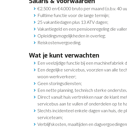
Salaris & voorwaarden
€2.500 en €4.000 bruto per maand (o.b.v. 40 uur
Fulltime functie voor de lange termijn;
25 vakantiedagen plus 13 ATV dagen;
Vakantiegeld en een pensioenregeling die vall
Opleidingsmogelijkheden in overleg;
Reiskostenvergoeding.
Wat je kunt verwachten
Een veelzijdige functie bij een machinefabriek 
Een degelijke servicebus, voorzien van alle te
woon-werkverkeer;
Geen storingsdiensten;
Een nette planning, technisch sterke ondersteu
Direct vanuit huis vertrekken naar de klant 
servicebus aan te vullen of onderdelen op te ha
Slechts incidenteel enkele dagen van huis, de pl
serviceteam;
Verblijfskosten, maaltijden en dagvergoedingen 