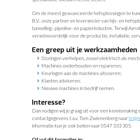
Om de meest geavanceerde hefoplossingen te kunne
B.V., onze partner en leverancier van hijs- en hefop
tunnelling-, pipeline- en papierindustrie. Terwijl Aer
verantwoordelijk voor de productie, installatie, s
Een greep uit je werkzaamheden
Storingen verhelpen, zowel elektrisch als mech
Machines onderhouden en repareren;
Keuringen aan de machines uitvoeren;
Klanten adviseren;
Nieuwe machines in bedrijf nemen.
Interesse?
Dan nodigen wij je graag uit voor een kennismaking 
contactgegevens t.a.v. Tom Zwienenberg naar
hr@m
informatie kun je ook bellen naar 0547 333 305.
Of vul dit formulier in: