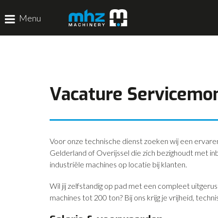
Menu
HOME
DISCIPLINES
Vacature Servicemo
PRODUCTEN
MACHINEVERHUUR
GALERIJ
Voor onze technische dienst zoeken wij een ervaren
Gelderland of Overijssel die zich bezighoudt met in
industriële machines op locatie bij klanten.
Wil jij zelfstandig op pad met een compleet uitger
machines tot 200 ton? Bij ons krijg je vrijheid, tech