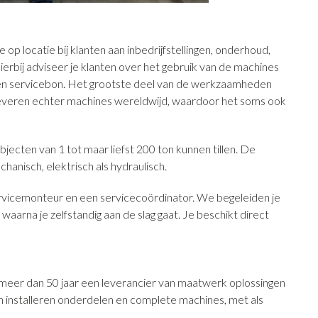
p locatie bij klanten aan inbedrijfstellingen, onderhoud,
ierbij adviseer je klanten over het gebruik van de machines
 een servicebon. Het grootste deel van de werkzaamheden
j leveren echter machines wereldwijd, waardoor het soms ook
ecten van 1 tot maar liefst 200 ton kunnen tillen. De
nisch, elektrisch als hydraulisch.
rvicemonteur en een servicecoördinator. We begeleiden je
aarna je zelfstandig aan de slag gaat. Je beschikt direct
meer dan 50 jaar een leverancier van maatwerk oplossingen
 installeren onderdelen en complete machines, met als