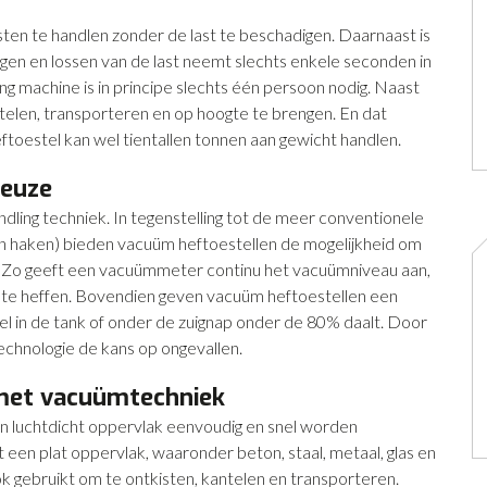
ten te handlen zonder de last te beschadigen. Daarnaast is
igen en lossen van de last neemt slechts enkele seconden in
g machine is in principe slechts één persoon nodig. Naast
antelen, transporteren en op hoogte te brengen. En dat
toestel kan wel tientallen tonnen aan gewicht handlen.
keuze
dling techniek. In tegenstelling tot de meer conventionele
en haken) bieden vacuüm heftoestellen de mogelijkheid om
en. Zo geeft een vacuümmeter continu het vacuümniveau aan,
om te heffen. Bovendien geven vacuüm heftoestellen een
el in de tank of onder de zuignap onder de 80% daalt. Door
chnologie de kans op ongevallen.
met vacuümtechniek
 luchtdicht oppervlak eenvoudig en snel worden
t een plat oppervlak, waaronder beton, staal, metaal, glas en
 gebruikt om te ontkisten, kantelen en transporteren.