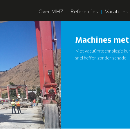
Over MHZ
Referenties
Vacatures
Machines met
Met vacuümtechnologie kunt
snel heffen zonder schade.