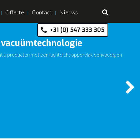
Offerte
Contact
Nieuws
+31 (0) 547 333 305
 vacuümtechnologie
 u producten met een luchtdicht oppervlak eenvoudig en