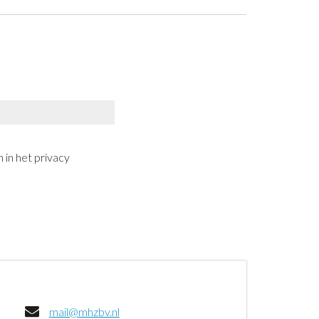
 in het privacy
mail@mhzbv.nl