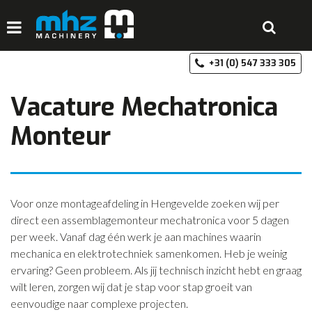
+3
HOME
Vacature Mechatronica
DISCIPLINES
Monteur
PRODUCTEN
MACHINEVERHUUR
GALERIJ
Voor onze montageafdeling in Hengevelde zoeken wij per
direct een assemblagemonteur mechatronica voor 5 dagen
OVER MHZ
per week. Vanaf dag één werk je aan machines waarin
REFERENTIES
mechanica en elektrotechniek samenkomen. Heb je weinig
ervaring? Geen probleem. Als jij technisch inzicht hebt en graag
VACATURES
wilt leren, zorgen wij dat je stap voor stap groeit van
eenvoudige naar complexe projecten.
OFFERTE