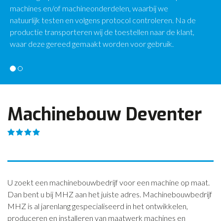
machines en/of machineonderdelen, waarbij we
CONTACT
natuurlijk testen en volgens protocol controleren. Na de
productie transporteren wij de toestellen naar de klant,
NIEUWS
waar deze gereed gemaakt worden voor gebruik.
Machinebouw Deventer
U zoekt een machinebouwbedrijf voor een machine op maat.
Dan bent u bij MHZ aan het juiste adres. Machinebouwbedrijf
MHZ is al jarenlang gespecialiseerd in het ontwikkelen,
produceren en installeren van maatwerk machines en