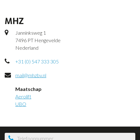
MHZ
Janninksweg 1
7496 PT Hengevelde
Nederland
+31 (0) 547 333 305
mail@mhzbv.nl
Maatschap
Aerolift
UBO