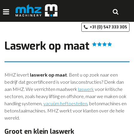
+3
HOME
Laswerk op maat
DISCIPLINES
PRODUCTEN
MACHINEVERHUUR
MHZ levert
laswerk op maat
. Bent u op zoek naar een
bedrijf dat gecertificeerd is voor lasconstructies? Denk dan
GALERIJ
aan MHZ. We verrichten maatwerk
laswerk
voor kritische
sectoren, zoals heavy lifting en offshore, maar we maken ook
OVER MHZ
handling systemen,
vacuüm heftoestellen
, betonmachines en
REFERENTIES
betonstaalmachines. MHZ werkt voor klanten over de hele
wereld.
VACATURES
Groot en klein laswerk
OFFERTE