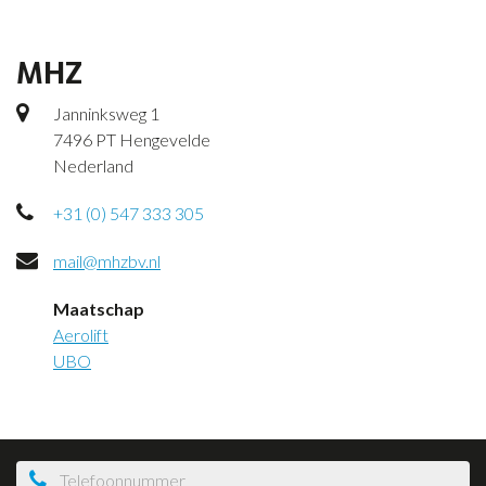
MHZ
Janninksweg 1
7496 PT Hengevelde
Nederland
+31 (0) 547 333 305
mail@mhzbv.nl
Maatschap
Aerolift
UBO