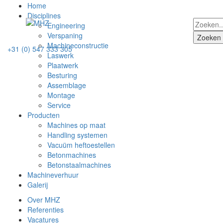
Home
Disciplines
Engineering
Verspaning
Machineconstructie
+31 (0) 547 333 305
Laswerk
Plaatwerk
Besturing
Assemblage
Montage
Service
Producten
Machines op maat
Handling systemen
Vacuüm heftoestellen
Betonmachines
Betonstaalmachines
Machineverhuur
Galerij
Over MHZ
Referenties
Vacatures