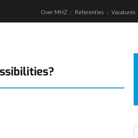
Over MHZ
Referenties
Vacatures
sibilities?