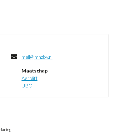
mail@mhzbv.nl
Maatschap
Aerolift
UBO
laring