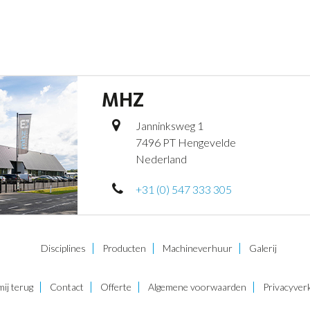
MHZ
Janninksweg 1
7496 PT Hengevelde
Nederland
+31 (0) 547 333 305
Disciplines
Producten
Machineverhuur
Galerij
mij terug
Contact
Offerte
Algemene voorwaarden
Privacyverk