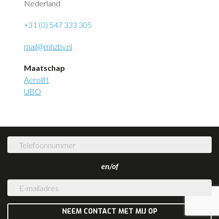
Nederland
+31 (0) 547 333 305
mail@mhzbv.nl
Maatschap
Aerolift
UBO
en/of
NEEM CONTACT MET MIJ OP