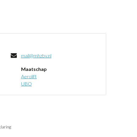
mail@mhzbv.nl
Maatschap
Aerolift
UBO
laring