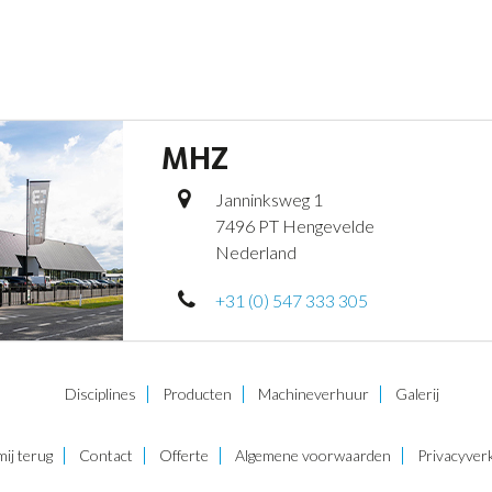
MHZ
Janninksweg 1
7496 PT Hengevelde
Nederland
+31 (0) 547 333 305
Disciplines
Producten
Machineverhuur
Galerij
mij terug
Contact
Offerte
Algemene voorwaarden
Privacyverk