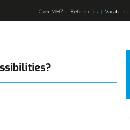
Over MHZ
Referenties
Vacatures
sibilities?