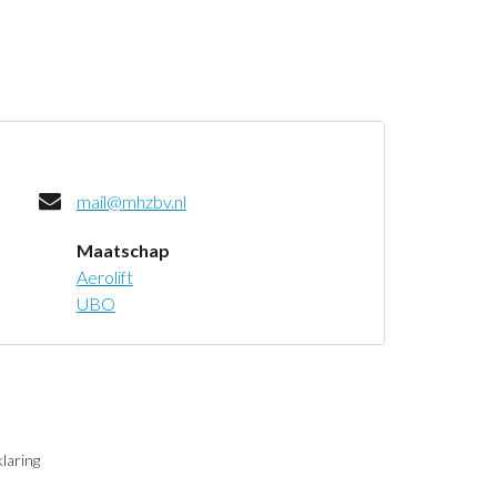
mail@mhzbv.nl
Maatschap
Aerolift
UBO
laring