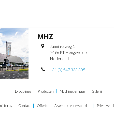
MHZ
Janninksweg 1
7496 PT Hengevelde
Nederland
+31 (0) 547 333 305
Disciplines
Producten
Machineverhuur
Galerij
mij terug
Contact
Offerte
Algemene voorwaarden
Privacyverk