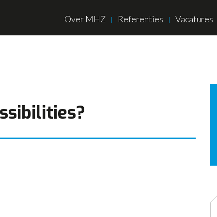
Over MHZ
Referenties
Vacatures
sibilities?