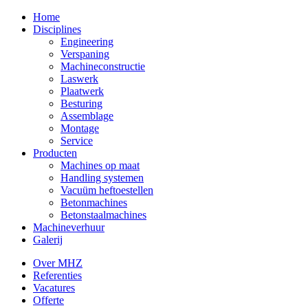
Home
Disciplines
Engineering
Verspaning
Machineconstructie
Laswerk
Plaatwerk
Besturing
Assemblage
Montage
Service
Producten
Machines op maat
Handling systemen
Vacuüm heftoestellen
Betonmachines
Betonstaalmachines
Machineverhuur
Galerij
Over MHZ
Referenties
Vacatures
Offerte