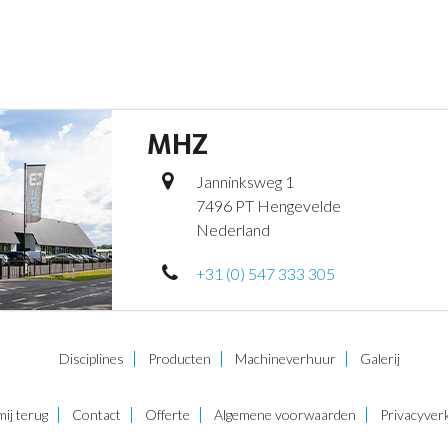
MHZ
Janninksweg 1
7496 PT Hengevelde
Nederland
+31 (0) 547 333 305
Disciplines
Producten
Machineverhuur
Galerij
mij terug
Contact
Offerte
Algemene voorwaarden
Privacyverk