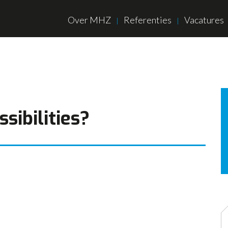
Over MHZ
Referenties
Vacatures
sibilities?