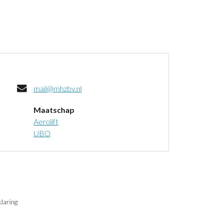
mail@mhzbv.nl
Maatschap
Aerolift
UBO
laring