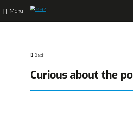
Menu
HOME
DISCIPLINES
Back
PRODUCTEN
Curious about the pos
MACHINEVERHUUR
GALERIJ