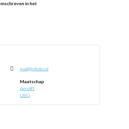
omschreven in het
mail@mhzbv.nl
Maatschap
Aerolift
UBO