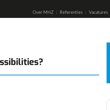
Over MHZ
Referenties
Vacatures
sibilities?