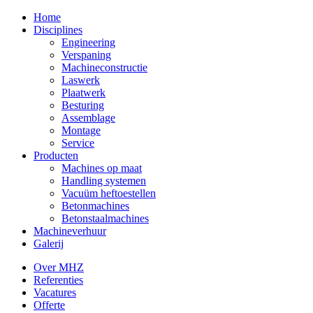
Home
Disciplines
Engineering
Verspaning
Machineconstructie
Laswerk
Plaatwerk
Besturing
Assemblage
Montage
Service
Producten
Machines op maat
Handling systemen
Vacuüm heftoestellen
Betonmachines
Betonstaalmachines
Machineverhuur
Galerij
Over MHZ
Referenties
Vacatures
Offerte