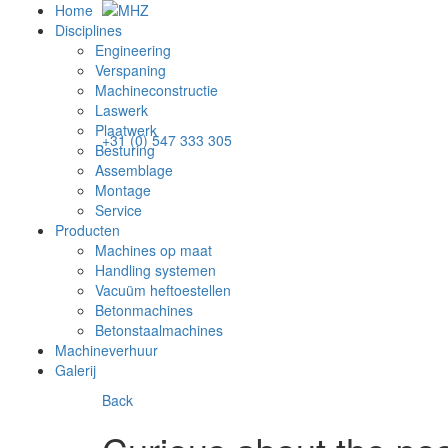
Home
Disciplines
Engineering
Verspaning
Machineconstructie
Laswerk
Plaatwerk
+31 (0) 547 333 305
Besturing
Assemblage
Montage
Service
Producten
Machines op maat
Handling systemen
Vacuüm heftoestellen
Betonmachines
Betonstaalmachines
Machineverhuur
Galerij
Back