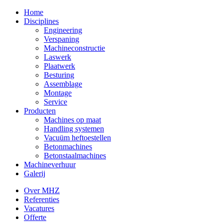
Home
Disciplines
Engineering
Verspaning
Machineconstructie
Laswerk
Plaatwerk
Besturing
Assemblage
Montage
Service
Producten
Machines op maat
Handling systemen
Vacuüm heftoestellen
Betonmachines
Betonstaalmachines
Machineverhuur
Galerij
Over MHZ
Referenties
Vacatures
Offerte