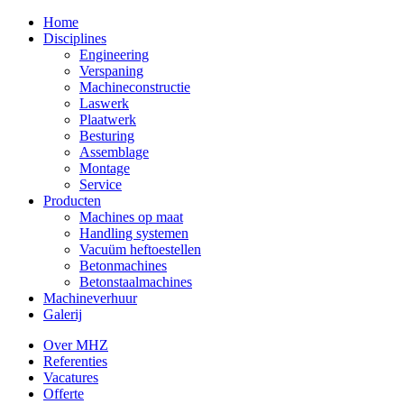
Home
Disciplines
Engineering
Verspaning
Machineconstructie
Laswerk
Plaatwerk
Besturing
Assemblage
Montage
Service
Producten
Machines op maat
Handling systemen
Vacuüm heftoestellen
Betonmachines
Betonstaalmachines
Machineverhuur
Galerij
Over MHZ
Referenties
Vacatures
Offerte