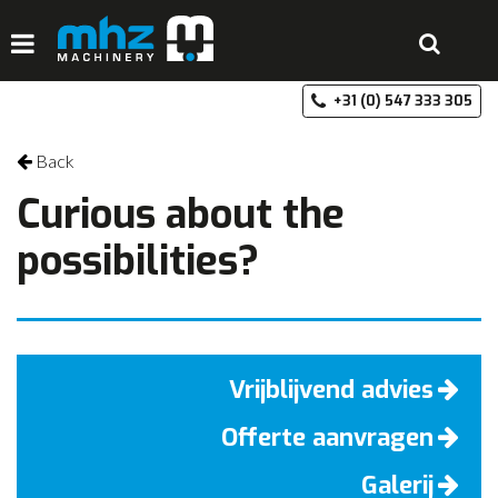
+3
HOME
Back
DISCIPLINES
Curious about the
PRODUCTEN
possibilities?
MACHINEVERHUUR
GALERIJ
OVER MHZ
Vrijblijvend advies
REFERENTIES
Offerte aanvragen
VACATURES
Galerij
OFFERTE