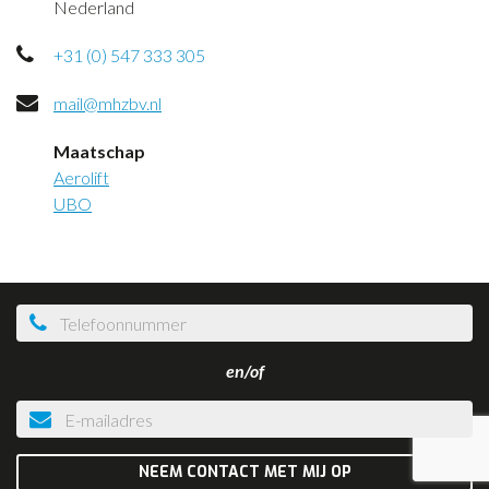
Nederland
+31 (0) 547 333 305
mail@mhzbv.nl
Maatschap
Aerolift
UBO
en/of
NEEM CONTACT MET MIJ OP