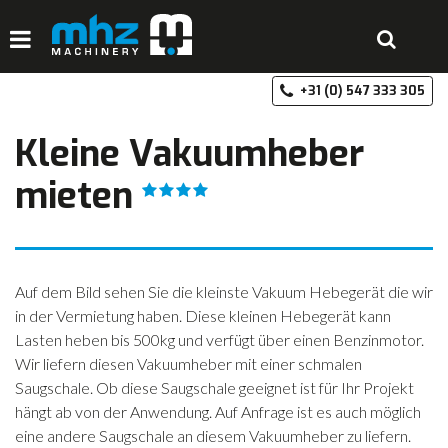
+3
HOME
Kleine Vakuumheber
DISCIPLINES
mieten
PRODUCTEN
MACHINEVERHUUR
GALERIJ
Auf dem Bild sehen Sie die kleinste Vakuum Hebegerät die wir
in der Vermietung haben. Diese kleinen Hebegerät kann
OVER MHZ
Lasten heben bis 500kg und verfügt über einen Benzinmotor.
REFERENTIES
Wir liefern diesen Vakuumheber mit einer schmalen
Saugschale. Ob diese Saugschale geeignet ist für Ihr Projekt
VACATURES
hängt ab von der Anwendung. Auf Anfrage ist es auch möglich
eine andere Saugschale an diesem Vakuumheber zu liefern.
OFFERTE