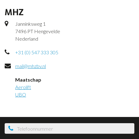
MHZ
Janninksweg 1
7496 PT Hengevelde
Nederland
+31 (0) 547 333 305
mail@mhzbv.nl
Maatschap
Aerolift
UBO