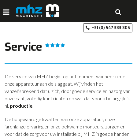
+3
HOME
Service
DISCIPLINES
PRODUCTEN
MACHINEVERHUUR
De service van MHZ begint op het moment wanneer u met
onze apparatuur aan de slag gaat. Wij vinden het
GALERIJ
vanzelfsprekend dat u zich, door goede service en nazorg van
onze kant, volledig kunt richten op wat dat voor u belangrijk is.,
OVER MHZ
nl.
productie
.
REFERENTIES
De hoogwaardige kwaliteit van onze apparatuur, onze
VACATURES
jarenlange ervaring en onze bekwame monteurs, zorgen er
voor dat de zorg voor uw installatie bij MHZ in goede handen
OFFERTE