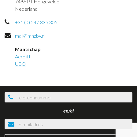
7496 PT Hengevelde
Nederland
+31 (0) 547 333 305
mail@mhzbv.nl
Maatschap
Aerolift
UBO
en/of