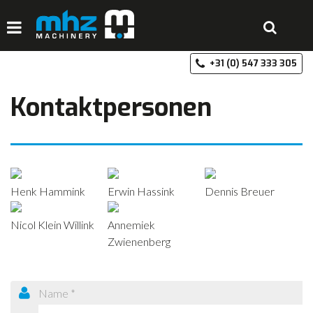
+3
HOME
Kontaktpersonen
DISCIPLINES
PRODUCTEN
MACHINEVERHUUR
Henk Hammink
Erwin Hassink
Dennis Breuer
GALERIJ
Nicol Klein Willink
Annemiek
OVER MHZ
Zwienenberg
REFERENTIES
VACATURES
OFFERTE