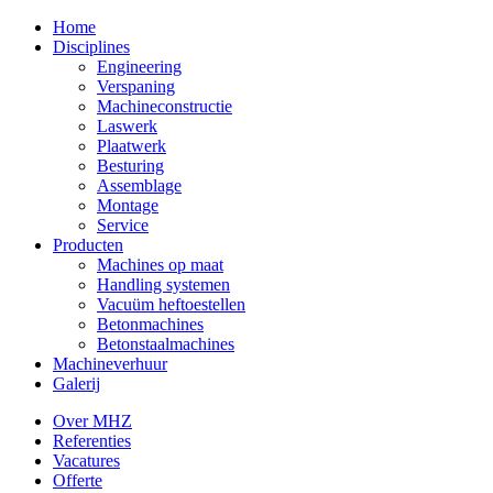
Home
Disciplines
Engineering
Verspaning
Machineconstructie
Laswerk
Plaatwerk
Besturing
Assemblage
Montage
Service
Producten
Machines op maat
Handling systemen
Vacuüm heftoestellen
Betonmachines
Betonstaalmachines
Machineverhuur
Galerij
Over MHZ
Referenties
Vacatures
Offerte