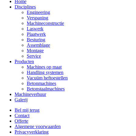
Home
Disciplines
Engineering
Verspaning
Machineconstructie
Laswerk
Plaatwerk
Besturing
Assemblage
Montage
Service
Producten
Machines op maat
Handling systemen
Vacuüm heftoestellen
Betonmachines
Betonstaalmachines
Machineverhuur
Galerij
Bel mij terug
Contact
Offerte
Algemene voorwaarden
Privacyverklaring