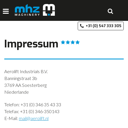
+3
HOME
Impressum
DISCIPLINES
PRODUCTEN
MACHINEVERHUUR
Aerolift Industrials B.V.
Banningstraat 3b
GALERIJ
3769 AA Soesterberg
Niederlande
OVER MHZ
REFERENTIES
Telefon: +31 (0) 346 35 43 33
Telefax: +31 (0) 346-350143
VACATURES
E-Mail:
mail@aerolift.nl
OFFERTE