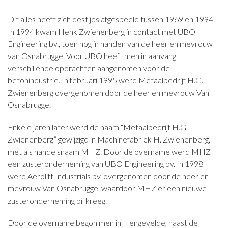
CONTACT
Dit alles heeft zich destijds afgespeeld tussen 1969 en 1994.
In 1994 kwam Henk Zwienenberg in contact met UBO
NIEUWS
Engineering bv., toen nog in handen van de heer en mevrouw
van Osnabrugge. Voor UBO heeft men in aanvang
verschillende opdrachten aangenomen voor de
betonindustrie. In februari 1995 werd Metaalbedrijf H.G.
Zwienenberg overgenomen door de heer en mevrouw Van
Osnabrugge.
Enkele jaren later werd de naam “Metaalbedrijf H.G.
Zwienenberg” gewijzigd in Machinefabriek H. Zwienenberg,
met als handelsnaam MHZ. Door de overname werd MHZ
een zusteronderneming van UBO Engineering bv. In 1998
werd Aerolift Industrials bv. overgenomen door de heer en
mevrouw Van Osnabrugge, waardoor MHZ er een nieuwe
zusteronderneming bij kreeg.
Door de overname begon men in Hengevelde, naast de