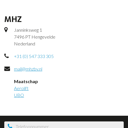
MHZ
Janninksweg 1
7496 PT Hengevelde
Nederland
+31 (0) 547 333 305
mail@mhzbv.nl
Maatschap
Aerolift
UBO