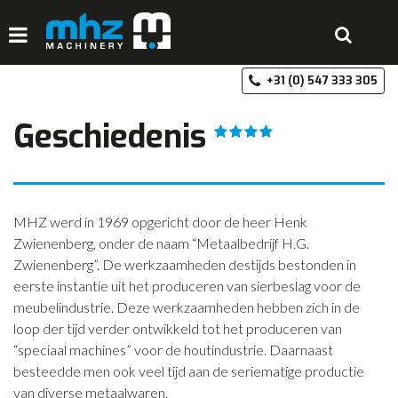
+3
HOME
Geschiedenis
DISCIPLINES
PRODUCTEN
MACHINEVERHUUR
MHZ werd in 1969 opgericht door de heer Henk
Zwienenberg, onder de naam “Metaalbedrijf H.G.
GALERIJ
Zwienenberg”. De werkzaamheden destijds bestonden in
eerste instantie uit het produceren van sierbeslag voor de
OVER MHZ
meubelindustrie. Deze werkzaamheden hebben zich in de
REFERENTIES
loop der tijd verder ontwikkeld tot het produceren van
“speciaal machines” voor de houtindustrie. Daarnaast
VACATURES
besteedde men ook veel tijd aan de seriematige productie
OFFERTE
van diverse metaalwaren.