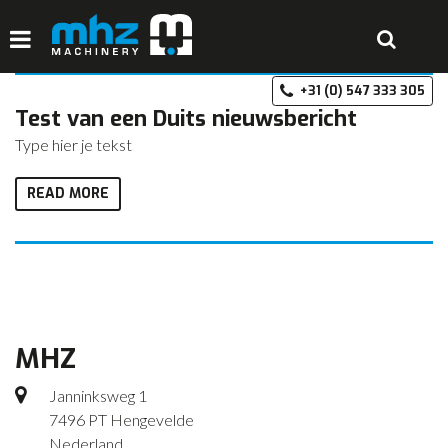
Nieuws & Events
Test van een Duits nieuwsbericht
+3
HOME
Type hier je tekst
DISCIPLINES
READ MORE
PRODUCTEN
MACHINEVERHUUR
GALERIJ
OVER MHZ
MHZ
REFERENTIES
Janninksweg 1
VACATURES
7496 PT Hengevelde
OFFERTE
Nederland