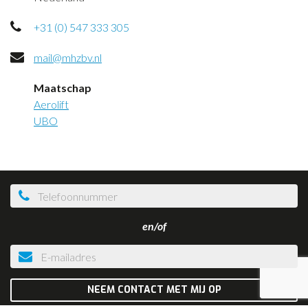
CONTACT
+31 (0) 547 333 305
NIEUWS
mail@mhzbv.nl
Maatschap
Aerolift
UBO
en/of
NEEM CONTACT MET MIJ OP